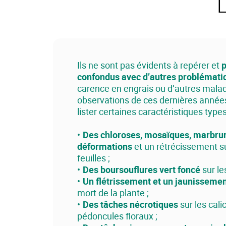
Ils ne sont pas évidents à repérer et
p
confondus avec d’autres problémat
carence en engrais ou d’autres maladi
observations de ces dernières année
lister certaines caractéristiques typ
Des chloroses, mosaïques, marbrur
déformations
et un rétrécissement su
feuilles ;
Des boursouflures vert foncé
sur les
Un flétrissement et un jaunisseme
mort de la plante ;
Des tâches nécrotiques
sur les cali
pédoncules floraux ;