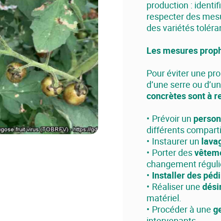
production : identif
respecter des mesu
des variétés toléra
Les mesures proph
Pour éviter une pro
d’une serre ou d’u
concrètes sont à r
Prévoir un
person
différents compart
Instaurer un
lava
Porter des
vêteme
changement réguli
Installer des péd
Réaliser une
dési
matériel.
Procéder à une
ge
intervenants.