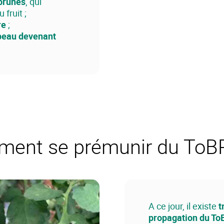
 brunes
, qui
 fruit ;
re
;
peau devenant
ent se prémunir du ToB
A ce jour, il existe
t
propagation du T