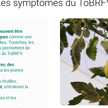
Les symptômes du ToBRF
euvent être
iques
comme une
es. Toutefois, les
s permettent de
es du ToBRFV.
es, des
r les jeunes
 feuilles ;
nt
, entraînant la
ces et les