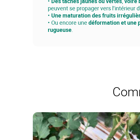
Des tâches jaunes ou vertes
,
voire
peuvent se propager vers l’intérieur du
Une maturation des fruits irréguliè
Ou encore une
déformation et une 
rugueuse
.
Comm