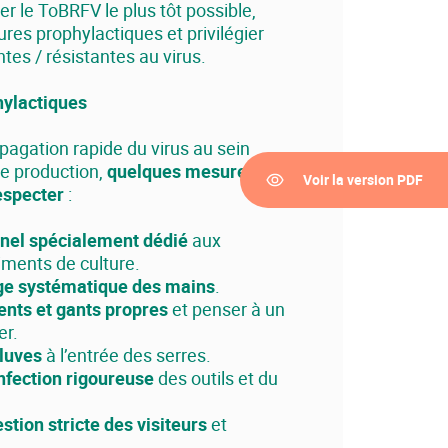
ier le ToBRFV le plus tôt possible,
res prophylactiques et privilégier
ntes / résistantes au virus.
ylactiques
pagation rapide du virus au sein
ne production,
quelques mesures
Voir la version PDF
especter
:
nel spécialement dédié
aux
iments de culture.
ge systématique des mains
.
nts et gants propres
et penser à un
er.
iluves
à l’entrée des serres.
nfection rigoureuse
des outils et du
stion stricte des visiteurs
et