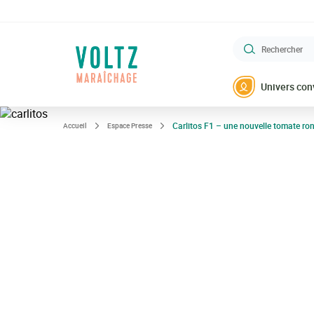
Aller
au
contenu
Rechercher
principal
VOLTZ Maraîchage
Univers con
Carlitos F1 – une nouvelle tomate ro
Accueil
Espace Presse