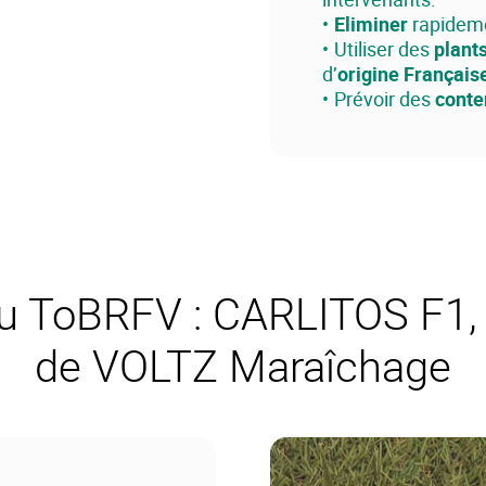
Eliminer
rapideme
Utiliser des
plant
d’
origine Français
Prévoir des
conte
 au ToBRFV : CARLITOS F1,
de VOLTZ Maraîchage